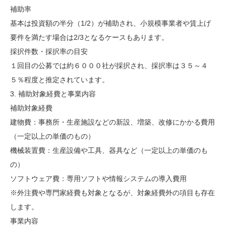
補助率
基本は投資額の半分（1/2）が補助され、小規模事業者や賃上げ
要件を満たす場合は2/3となるケースもあります。
採択件数・採択率の目安
１回目の公募では約６０００社が採択され、採択率は３５～４
５％程度と推定されています。
3. 補助対象経費と事業内容
補助対象経費
建物費：事務所・生産施設などの新設、増築、改修にかかる費用
（一定以上の単価のもの）
機械装置費：生産設備や工具、器具など（一定以上の単価のも
の）
ソフトウェア費：専用ソフトや情報システムの導入費用
※外注費や専門家経費も対象となるが、対象経費外の項目も存在
します。
事業内容