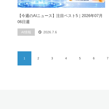
【今週のAIニュース】注目ベスト5｜2026年07月
06日週
AI情報
2026.7.6
1
2
3
4
5
6
7