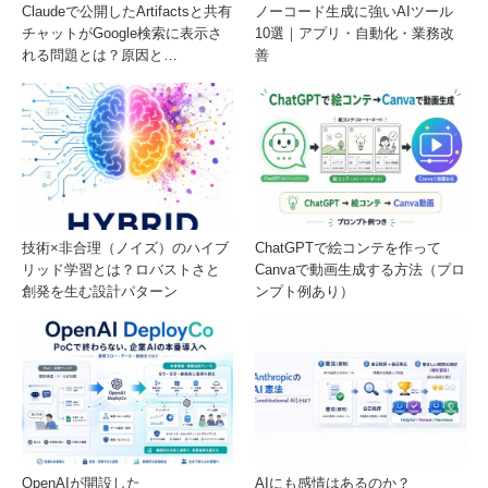
Claudeで公開したArtifactsと共有
ノーコード生成に強いAIツール
チャットがGoogle検索に表示さ
10選｜アプリ・自動化・業務改
れる問題とは？原因と…
善
技術×非合理（ノイズ）のハイブ
ChatGPTで絵コンテを作って
リッド学習とは？ロバストさと
Canvaで動画生成する方法（プロ
創発を生む設計パターン
ンプト例あり）
OpenAIが開設した
AIにも感情はあるのか？